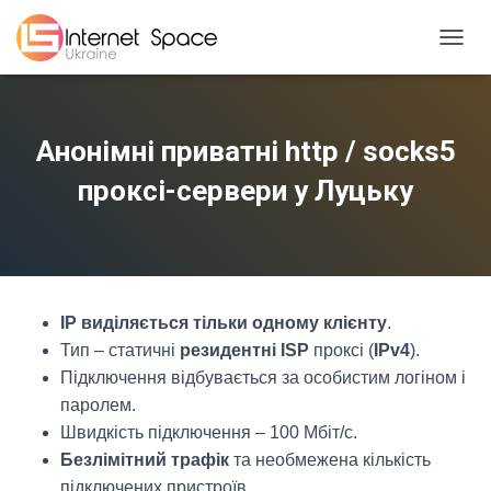
TOGGL
Анонімні приватні http / socks5
проксі-сервери у Луцьку
IP виділяється тільки одному клієнту
.
Тип – статичні
резидентні ISP
проксі (
IPv4
).
Підключення відбувається за особистим логіном і
паролем.
Швидкість підключення – 100 Мбіт/с.
Безлімітний трафік
та необмежена кількість
підключених пристроїв