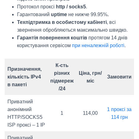
Протокол проксі
http / socks5
.
Гарантований
uptime
не нижче 99.95%
.
Техпідтримка в особистому кабінеті
, всі
звернення обробляються максимально швидко.
Гарантія повернення коштів
протягом 14 днів
користування сервісом
при неналежній роботі
.
К-сть
Призначення,
різних
Ціна, грн/
кількість IPv4
Замовити
підмереж
міс
в пакеті
/24
Приватний
анонімний
1 проксі за
1
114,00
HTTP/SOCKS5
114 грн
ISP проксі – 1 IP
Приватний