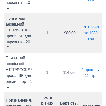
парсинга – 10
IP
Приватний
анонімний
20 проксі
HTTP/SOCKS5
1
1980,00
за 1980
проксі ISP для
грн
парсинга – 20
IP
Приватний
анонімний
HTTP/SOCKS5
1 проксі за
1
114,00
проксі ISP для
114 грн
онлайн ігор – 1
IP
К-сть
Призначення,
різних
Вартість,