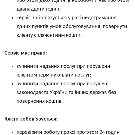
протягом двох годин, в неробочий час протягом
дванадцяти годин
;
с
ервіс зобов’язується у разі недотримання
даних пунктів умов обслуговування, повернути
клієнту сплачені ним кошти.
Сервіс має право:
з
упинити надання послуг при порушенні
клієнтом терміну оплати послуг
;
з
упинити надання послуг при порушен
і
з
аконодавста України та інших держав без
повернення коштів.
Клієнт зобов’язується:
п
еревірити роботу проксі протягом 24 годин