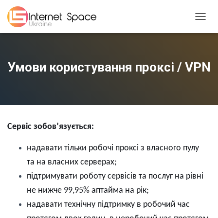
TOGGL
Умови користування проксі / VPN
Сервіс зобов’язується:
н
адавати тільки робочі проксі з власного пулу
та на власних серверах
;
п
ідтримувати роботу сервісів та послуг на рівні
не нижче 99,95% аптайма
на
рік
;
н
адавати технічну підтримку в робочий час