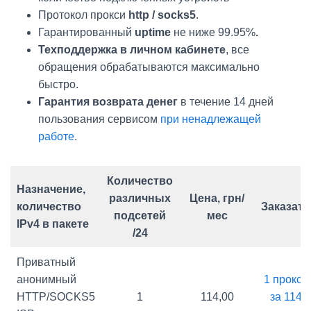
Протокол прокси
http / socks5
.
Гарантированный
uptime
не ниже 99.95%
.
Техподдержка в личном кабинете
, все
обращения обрабатываются максимально
быстро.
Гарантия возврата денег
в течение 14 дней
пользования сервисом
при ненадлежащей
работе
.
Количество
Назначение,
различных
Цена, грн/
количество
Заказать
подсетей
мес
IPv4 в пакете
/24
Приватный
анонимный
1 прокси
HTTP/SOCKS5
1
114,00
за 114