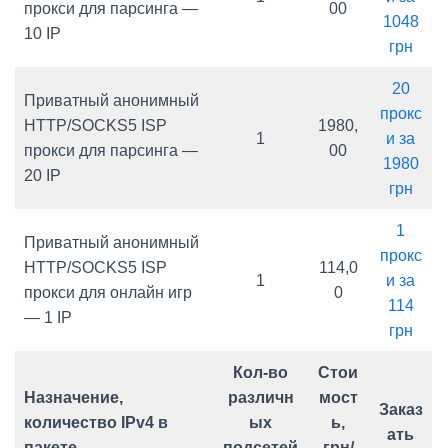
прокси для парсинга —
00
1048
10 IP
грн
20
Приватный анонимный
прокс
HTTP/SOCKS5 ISP
1980,
1
и за
прокси для парсинга —
00
1980
20 IP
грн
1
Приватный анонимный
прокс
HTTP/SOCKS5 ISP
114,0
1
и за
прокси для онлайн игр
0
114
— 1 IP
грн
Кол-во
Стои
Назначение,
различн
мост
Заказ
количество IPv4 в
ых
ь,
ать
пакете
подсетей
грн/