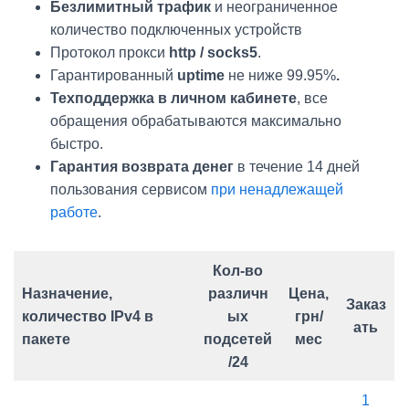
Безлимитный трафик
и неограниченное
количество подключенных устройств
Протокол прокси
http / socks5
.
Гарантированный
uptime
не ниже 99.95%
.
Техподдержка в личном кабинете
, все
обращения обрабатываются максимально
быстро.
Гарантия возврата денег
в течение 14 дней
пользования сервисом
при ненадлежащей
работе
.
Кол-во
Назначение,
различн
Цена,
Заказ
количество IPv4 в
ых
грн/
ать
пакете
подсетей
мес
/24
1