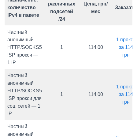
различных
Цена, грн/
количество
Заказать
подсетей
мес
IPv4 в пакете
/24
Частный
анонимный
1 прокси
HTTP/SOCKS5
1
114,00
за 114
ISP прокси —
грн
1 IP
Частный
анонимный
1 прокси
HTTP/SOCKS5
1
114,00
за 114
ISP прокси для
грн
соц. сетей — 1
IP
Частный
анонимный