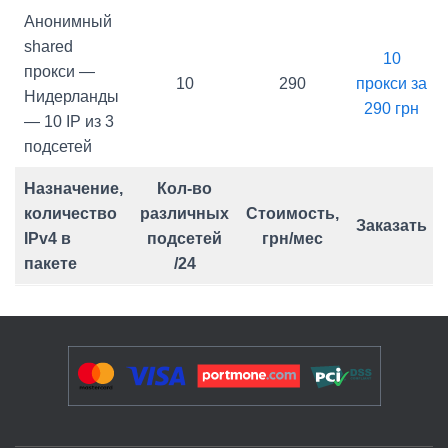
Анонимный
shared
10
прокси —
10
290
прокси за
Нидерланды
290 грн
— 10 IP из 3
подсетей
Назначение,
Кол-во
количество
различных
Стоимость,
Заказать
IPv4 в
подсетей
грн/мес
пакете
/24