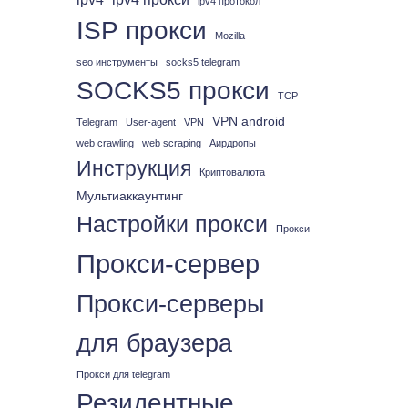
ipv4 протокол
ISP прокси
Mozilla
seo инструменты
socks5 telegram
SOCKS5 прокси
TCP
VPN android
Telegram
User-agent
VPN
web crawling
web scraping
Аирдропы
Инструкция
Криптовалюта
Мультиаккаунтинг
Настройки прокси
Прокси
Прокси-сервер
Прокси-серверы
для браузера
Прокси для telegram
Резидентные