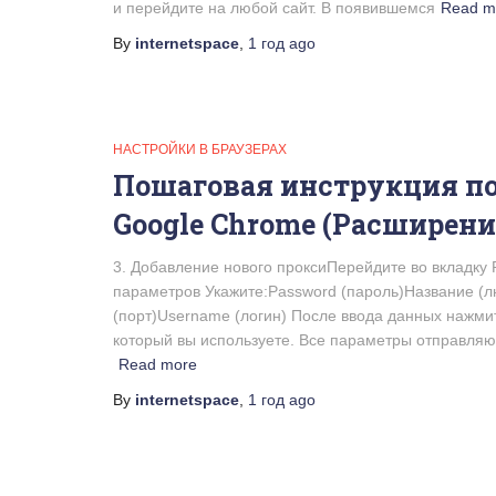
и перейдите на любой сайт. В появившемся
Read m
By
internetspace
,
1 год
ago
НАСТРОЙКИ В БРАУЗЕРАХ
Пошаговая инструкция по
Google Chrome (Расширени
3. Добавление нового проксиПерейдите во вкладку 
параметров Укажите:Password (пароль)Название (люб
(порт)Username (логин) После ввода данных нажмит
который вы используете. Все параметры отправляют
Read more
By
internetspace
,
1 год
ago