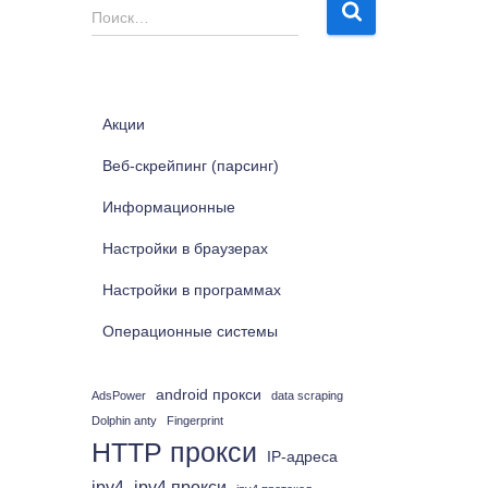
Н
Поиск…
а
й
т
и
Акции
:
Веб-скрейпинг (парсинг)
Информационные
Настройки в браузерах
Настройки в программах
Операционные системы
android прокси
AdsPower
data scraping
Dolphin anty
Fingerprint
HTTP прокси
IP-адреса
ipv4
ipv4 прокси