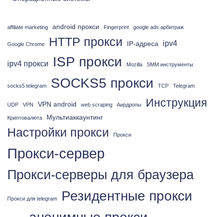
android прокси
affiliate marketing
Fingerprint
google ads арбитраж
HTTP прокси
ipv4
IP-адреса
Google Chrome
ISP прокси
ipv4 прокси
Mozilla
SMM инструменты
SOCKS5 прокси
socks5 telegram
TCP
Telegram
Инструкция
VPN android
UDP
VPN
web scraping
Аирдропы
Мультиаккаунтинг
Криптовалюта
Настройки прокси
Прокси
Прокси-сервер
Прокси-серверы для браузера
Резидентные прокси
Прокси для telegram