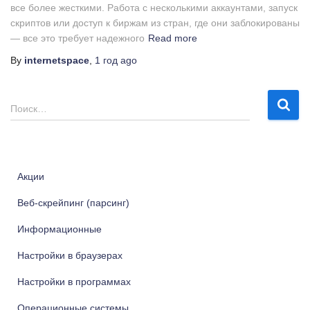
все более жесткими. Работа с несколькими аккаунтами, запуск
скриптов или доступ к биржам из стран, где они заблокированы
— все это требует надежного
Read more
By
internetspace
,
1 год
ago
Н
Поиск…
а
й
т
и
Акции
:
Веб-скрейпинг (парсинг)
Информационные
Настройки в браузерах
Настройки в программах
Операционные системы