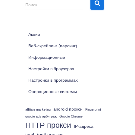
Н
Поиск…
а
й
т
и
Акции
:
Веб-скрейпинг (парсинг)
Информационные
Настройки в браузерах
Настройки в программах
Операционные системы
android прокси
affiliate marketing
Fingerprint
google ads арбитраж
Google Chrome
HTTP прокси
IP-адреса
ipv4
ipv4 прокси