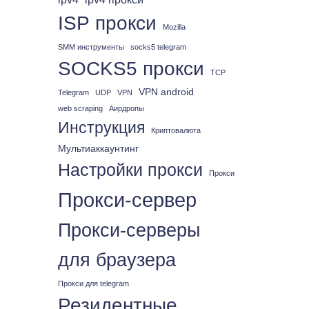
ISP прокси
Mozilla
SMM инструменты
socks5 telegram
SOCKS5 прокси
TCP
VPN android
Telegram
UDP
VPN
web scraping
Аирдропы
Инструкция
Криптовалюта
Мультиаккаунтинг
Настройки прокси
Прокси
Прокси-сервер
Прокси-серверы
для браузера
Прокси для telegram
Резидентные