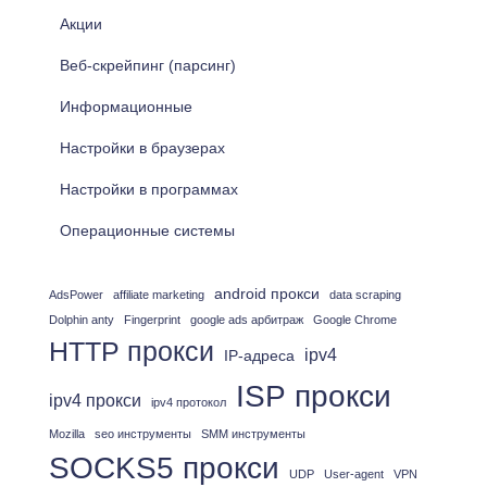
и
Акции
:
Веб-скрейпинг (парсинг)
Информационные
Настройки в браузерах
Настройки в программах
Операционные системы
android прокси
AdsPower
affiliate marketing
data scraping
Dolphin anty
Fingerprint
google ads арбитраж
Google Chrome
HTTP прокси
ipv4
IP-адреса
ISP прокси
ipv4 прокси
ipv4 протокол
Mozilla
seo инструменты
SMM инструменты
SOCKS5 прокси
UDP
User-agent
VPN