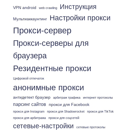
Инструкция
VPN android
web crawling
Настройки прокси
Мультиаккаунтинг
Прокси-сервер
Прокси-серверы для
браузера
Резидентные прокси
Цифровой отпечаток
анонимные прокси
антидетект браузер
арбитраж трафика
интернет протоколы
парсинг сайтов
прокси для Facebook
прокси для Instagram
прокси для Shadowrocket
прокси для TikTok
прокси для арбитража
прокси для соцсетей
сетевые-настройки
сетевые протоколы