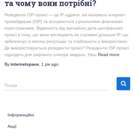
та чому вони потрібні?
Резидентні ISP-проксі — це IP-адреси, які належать інтернет-
провайдерам (ISP) та асоціюються з реальними фізичними
користувачами. Відмінність від звичайних дата-центрівських
проксі в тому, що вони виглядають як справжні домашні IP, що
забезпечує їх високу репутацію та стабільність у використанні.
Де використовуються резидентні проксі? Резидентні ISP-проксі
підходять для широкого спектра завдань: Наш
Read more
By
internetspace
,
1 рік
ago
П
Пошук …
о
ш
у
к
Інформаційні
:
Акції