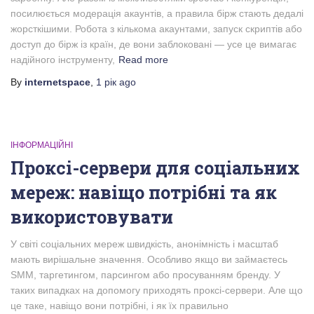
посилюється модерація акаунтів, а правила бірж стають дедалі
жорсткішими. Робота з кількома акаунтами, запуск скриптів або
доступ до бірж із країн, де вони заблоковані — усе це вимагає
надійного інструменту,
Read more
By
internetspace
,
1 рік
ago
ІНФОРМАЦІЙНІ
Проксі-сервери для соціальних
мереж: навіщо потрібні та як
використовувати
У світі соціальних мереж швидкість, анонімність і масштаб
мають вирішальне значення. Особливо якщо ви займаєтесь
SMM, таргетингом, парсингом або просуванням бренду. У
таких випадках на допомогу приходять проксі-сервери. Але що
це таке, навіщо вони потрібні, і як їх правильно