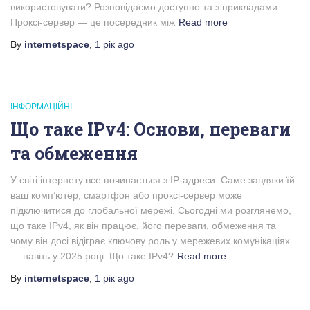
використовувати? Розповідаємо доступно та з прикладами.
Проксі-сервер — це посередник між
Read more
By
internetspace
,
1 рік
ago
ІНФОРМАЦІЙНІ
Що таке IPv4: Основи, переваги
та обмеження
У світі інтернету все починається з IP-адреси. Саме завдяки їй
ваш комп’ютер, смартфон або проксі-сервер може
підключитися до глобальної мережі. Сьогодні ми розглянемо,
що таке IPv4, як він працює, його переваги, обмеження та
чому він досі відіграє ключову роль у мережевих комунікаціях
— навіть у 2025 році. Що таке IPv4?
Read more
By
internetspace
,
1 рік
ago