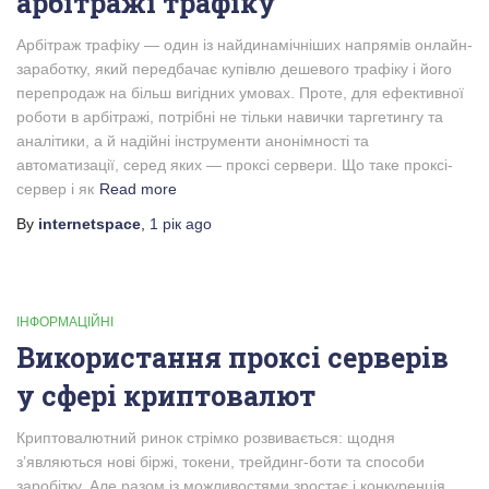
арбітражі трафіку
Арбітраж трафіку — один із найдинамічніших напрямів онлайн-
заработку, який передбачає купівлю дешевого трафіку і його
перепродаж на більш вигідних умовах. Проте, для ефективної
роботи в арбітражі, потрібні не тільки навички таргетингу та
аналітики, а й надійні інструменти анонімності та
автоматизації, серед яких — проксі сервери. Що таке проксі-
сервер і як
Read more
By
internetspace
,
1 рік
ago
ІНФОРМАЦІЙНІ
Використання проксі серверів
у сфері криптовалют
Криптовалютний ринок стрімко розвивається: щодня
з’являються нові біржі, токени, трейдинг-боти та способи
заробітку. Але разом із можливостями зростає і конкуренція,