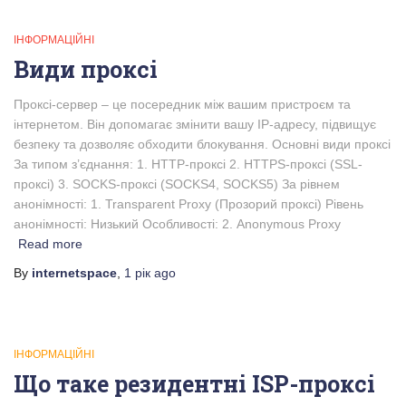
ІНФОРМАЦІЙНІ
Види проксі
Проксі-сервер – це посередник між вашим пристроєм та
інтернетом. Він допомагає змінити вашу IP-адресу, підвищує
безпеку та дозволяє обходити блокування. Основні види проксі
За типом з’єднання: 1. HTTP-проксі 2. HTTPS-проксі (SSL-
проксі) 3. SOCKS-проксі (SOCKS4, SOCKS5) За рівнем
анонімності: 1. Transparent Proxy (Прозорий проксі) Рівень
анонімності: Низький Особливості: 2. Anonymous Proxy
Read more
By
internetspace
,
1 рік
ago
ІНФОРМАЦІЙНІ
Що таке резидентні ISP-проксі