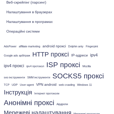
Веб-скрейпінг (парсинг)
Налаштування в браузерах
Налаштування в програмах
Операційні системи
android проксі
AdsPower
affiliate marketing
Dolphin anty
Fingerpint
HTTP проксі
ipv4
IP-адреси
Google ads арбітраж
ISP проксі
ipv4 проксі
ipv4 протокол
Mozilla
SOCKS5 проксі
seo інструменти
SMM інструменти
VPN android
TCP
UDP
User-agent
web crawling
Windows 11
Інструкція
Інтернет протоколи
Анонімні проксі
Аірдропи
Мережеві налаштування
Мережеві протоколи