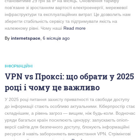
становитиме 29 грн за IP на місяць. Оновлення тарифу
пов’язане зі зростанням вартості електроенергії, мережевої
інфраструктури та експлуатаційних витрат. Це дозволить нам
зберегти стабільність сервісу та підтримувати якість на
належному рівні. Чому наші
Read more
By
internetspace
,
6 місяців
ago
ІНФОРМАЦІЙНІ
VPN vs Проксі: що обрати у 2025
році і чому це важливо
У 2025 році питання захисту приватності та свободи доступу
до інформації стають особливо актуальними. Кіберпростір стає
складнішим, а рівень загроз — вищим, ніж будь-коли. Водночас
уряди багатьох країн посилюють цензуру: запускають onion-
версії сайтів для безпечного доступу, блокують інформаційні
ресурси й навіть забороняють використання VPN. Стрімінгові