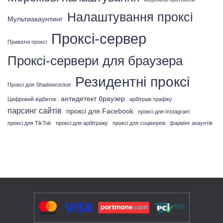
Налаштування проксі
Мультиакаунтинг
Проксі-сервер
Приватні проксі
Проксі-сервери для браузера
Резидентні проксі
Проксі для Shadowrocket
антидетект браузер
Цифровий відбиток
арбітраж трафіку
парсинг сайтів
проксі для Facebook
проксі для Instagram
проксі для TikTok
проксі для арбітражу
проксі для соцмереж
фармінг акаунтів