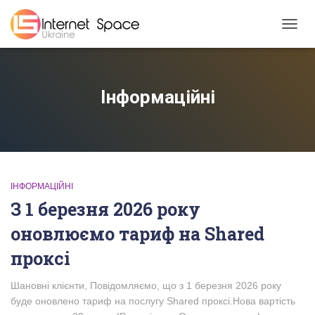
TOGGL
Інформаційні
ІНФОРМАЦІЙНІ
З 1 березня 2026 року
оновлюємо тариф на Shared
проксі
Шановні клієнти, Повідомляємо, що з 1 березня 2026 року
буде оновлено тариф на послугу Shared проксі.Нова вартість