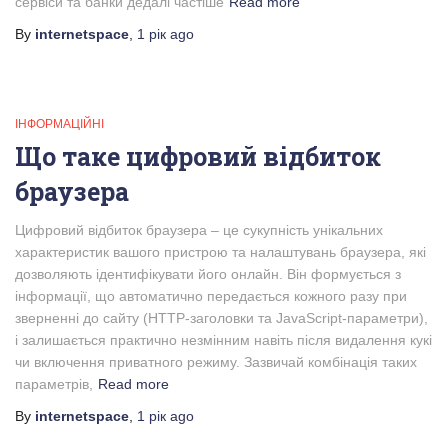
сервіси та банки дедалі частіше
Read more
By
internetspace
,
1 рік
ago
ІНФОРМАЦІЙНІ
Що таке цифровий відбиток
браузера
Цифровий відбиток браузера – це сукупність унікальних
характеристик вашого пристрою та налаштувань браузера, які
дозволяють ідентифікувати його онлайн. Він формується з
інформації, що автоматично передається кожного разу при
зверненні до сайту (HTTP-заголовки та JavaScript-параметри),
і залишається практично незмінним навіть після видалення кукі
чи включення приватного режиму. Зазвичай комбінація таких
параметрів,
Read more
By
internetspace
,
1 рік
ago