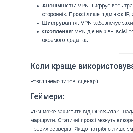
Анонімність
: VPN шифрує весь тра
сторонніх. Проксі лише підмінює IP,
Шифрування
: VPN забезпечує захи
Охоплення
: VPN діє на рівні всієї
окремого додатка.
Коли краще використовува
Розглянемо типові сценарії:
Геймери:
VPN може захистити від DDoS-атак і нада
маршрути. Статичні проксі можуть викор
ігрових серверів. Якщо потрібно лише з