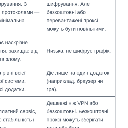
рування. З
шифрування. Але
и протоколами —
безкоштовні або
мінімальна.
перевантажені проксі
можуть бути повільними.
ає наскрізне
я, захищає від
Низька: не шифрує трафік.
та злому.
рівні всієї
Діє лише на один додаток
ої системи,
(наприклад, браузер чи
сі додатки.
гра).
Дешевжі ніж VPN або
платний сервіс,
безкоштовні. Безкоштовні
 стабільність і
проксі можуть зберігати