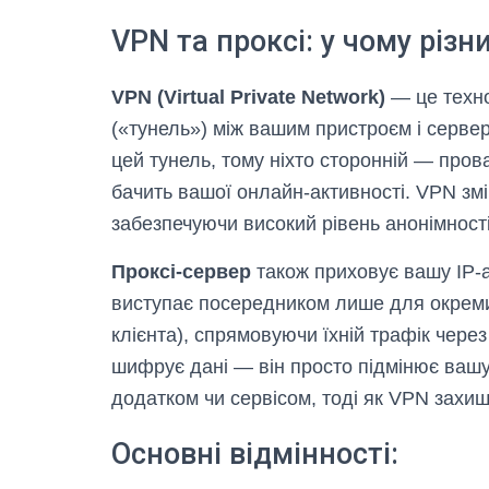
VPN та проксі: у чому різн
VPN (Virtual Private Network)
— це техно
(«тунель») між вашим пристроєм і серве
цей тунель, тому ніхто сторонній — пров
бачить вашої онлайн-активності. VPN зм
забезпечуючи високий рівень анонімності
Проксі-сервер
також приховує вашу IP-а
виступає посередником лише для окреми
клієнта), спрямовуючи їхній трафік через
шифрує дані — він просто підмінює вашу
додатком чи сервісом, тоді як VPN захищ
Основні відмінності: