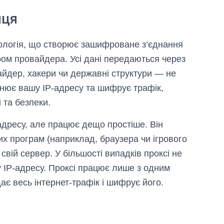
иця
логія, що створює зашифроване з’єднання
ром провайдера. Усі дані передаються через
айдер, хакери чи державні структури — не
інює вашу IP-адресу та шифрує трафік,
 та безпеки.
дресу, але працює дещо простіше. Він
х програм (наприклад, браузера чи ігрового
 свій сервер. У більшості випадків проксі не
 IP-адресу. Проксі працює лише з одним
ає весь інтернет-трафік і шифрує його.