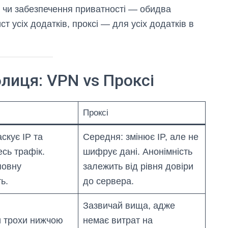
ь чи забезпечення приватності — обидва
т усіх додатків, проксі — для усіх додатків в
лиця: VPN vs Проксі
Проксі
скує IP та
Середня: змінює IP, але не
сь трафік.
шифрує дані. Анонімність
повну
залежить від рівня довіри
ь.
до сервера.
Зазвичай вища, адже
 трохи нижчою
немає витрат на