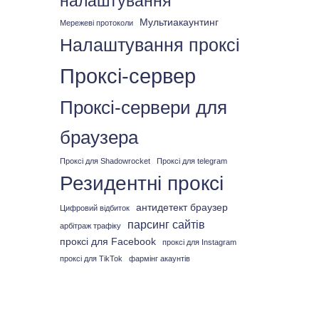
налаштування
Мультиакаунтинг
Мережеві протоколи
Налаштування проксі
Проксі-сервер
Проксі-сервери для
браузера
Проксі для Shadowrocket
Проксі для telegram
Резидентні проксі
антидетект браузер
Цифровий відбиток
парсинг сайтів
арбітраж трафіку
проксі для Facebook
проксі для Instagram
проксі для TikTok
фармінг акаунтів