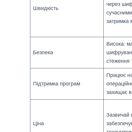
через шиф
Швидкість
сучасним
затримка 
Висока: м
Безпека
шифруванн
стеження 
Працює на 
Підтримка програм
операційн
захищає в
Зазвичай 
Ціна
забезпечує