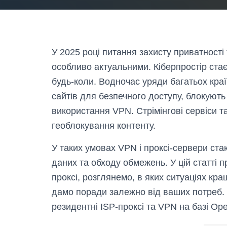
У 2025 році питання захисту приватності
особливо актуальними. Кіберпростір стає
будь-коли. Водночас уряди багатьох краї
сайтів для безпечного доступу, блокують
використання VPN. Стрімінгові сервіси т
геоблокування контенту.
У таких умовах VPN і проксі-сервери ст
даних та обходу обмежень. У цій статті
проксі, розглянемо, в яких ситуаціях кра
дамо поради залежно від ваших потреб. 
резидентні ISP-проксі та VPN на базі O