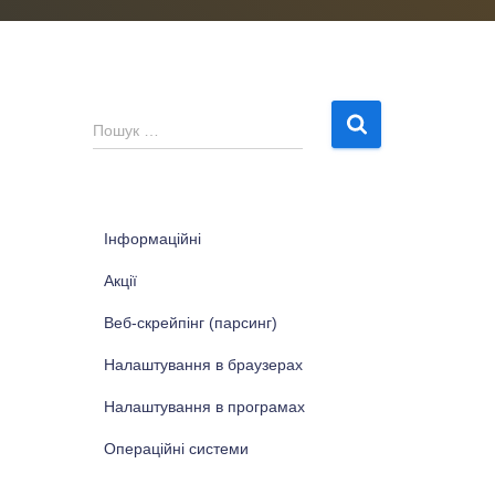
П
Пошук …
о
ш
у
к
Інформаційні
:
Акції
Веб-скрейпінг (парсинг)
Налаштування в браузерах
Налаштування в програмах
Операційні системи