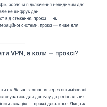
фік, роблячи підключення невидимим для
 але не шифрує дані.
ст від стеження, проксі — ні.
 операційної системи, проксі — лише для
ти VPN, а коли — проксі?
ти стабільне з’єднання через оптимізовані
истовуватись для доступу до регіональних
мінити локацію — проксі достатньо. Якщо ж