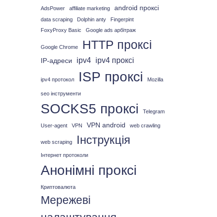
android проксі
AdsPower
affiliate marketing
data scraping
Dolphin anty
Fingerpint
FoxyProxy Basic
Google ads арбітраж
HTTP проксі
Google Chrome
ipv4
ipv4 проксі
IP-адреси
ISP проксі
ipv4 протокол
Mozilla
seo інструменти
SOCKS5 проксі
Telegram
VPN android
User-agent
VPN
web crawling
Інструкція
web scraping
Інтернет протоколи
Анонімні проксі
Криптовалюта
Мережеві