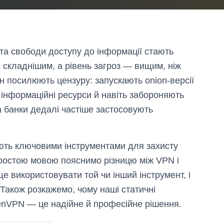
 та свободи доступу до інформації стають
 складнішим, а рівень загроз — вищим, ніж
н посилюють цензуру: запускають onion-версії
 інформаційні ресурси й навіть забороняють
а банки дедалі частіше застосовують
ають ключовими інструментами для захисту
 простою мовою пояснимо різницю між VPN і
ще використовувати той чи інший інструмент, і
Також розкажемо, чому наші статичні
penVPN — це надійне й професійне рішення.