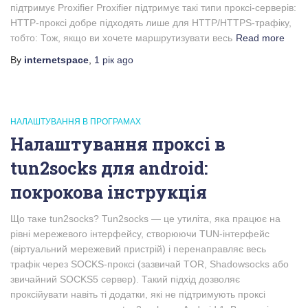
підтримує Proxifier Proxifier підтримує такі типи проксі-серверів:
HTTP-проксі добре підходять лише для HTTP/HTTPS-трафіку,
тобто: Тож, якщо ви хочете маршрутизувати весь
Read more
By
internetspace
,
1 рік
ago
НАЛАШТУВАННЯ В ПРОГРАМАХ
Налаштування проксі в
tun2socks для android:
покрокова інструкція
Що таке tun2socks? Tun2socks — це утиліта, яка працює на
рівні мережевого інтерфейсу, створюючи TUN-інтерфейс
(віртуальний мережевий пристрій) і перенаправляє весь
трафік через SOCKS-проксі (зазвичай TOR, Shadowsocks або
звичайний SOCKS5 сервер). Такий підхід дозволяє
проксійувати навіть ті додатки, які не підтримують проксі