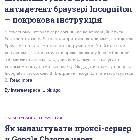
антидетект браузері Incogniton
— покрокова інструкція
У сучасному інтернет-середовищі, де конфіденційність та
багатопотокова робота стали критично важливими, антидетект
браузери стають незамінним інструментом. У цій статті ми
розглянемо, як налаштувати проксі-сервер у Incogniton, щоб
забезпечити анонімність, уникнути блокувань і керувати
декількома акаунтами без ризику. Як додати проксі у профіль
Incogniton: покроково 1. Відкрийте Incogniton та авторизуйтесь
2.
Read more
By
internetspace
,
1 рік
ago
НАЛАШТУВАННЯ В БРАУЗЕРАХ
Як налаштувати проксі-сервер
у Google Chrome через