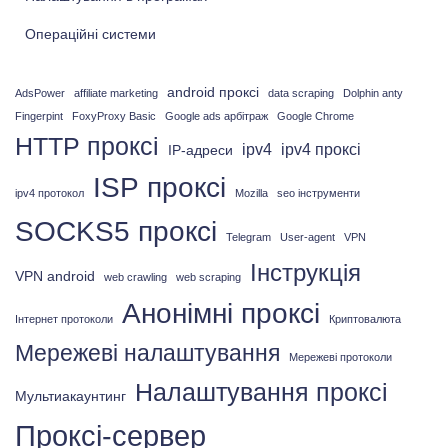
Операційні системи
android проксі
AdsPower
affiliate marketing
data scraping
Dolphin anty
Fingerpint
FoxyProxy Basic
Google ads арбітраж
Google Chrome
HTTP проксі
ipv4
ipv4 проксі
IP-адреси
ISP проксі
ipv4 протокол
Mozilla
seo інструменти
SOCKS5 проксі
Telegram
User-agent
VPN
Інструкція
VPN android
web crawling
web scraping
Анонімні проксі
Інтернет протоколи
Криптовалюта
Мережеві налаштування
Мережеві протоколи
Налаштування проксі
Мультиакаунтинг
Проксі-сервер