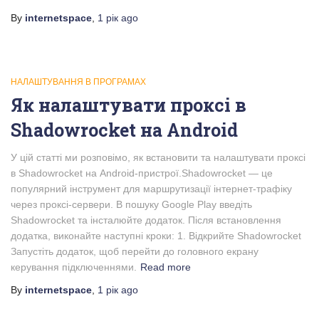
By
internetspace
,
1 рік
ago
НАЛАШТУВАННЯ В ПРОГРАМАХ
Як налаштувати проксі в
Shadowrocket на Android
У цій статті ми розповімо, як встановити та налаштувати проксі
в Shadowrocket на Android-пристрої.Shadowrocket — це
популярний інструмент для маршрутизації інтернет-трафіку
через проксі-сервери. В пошуку Google Play введіть
Shadowrocket та інсталюйте додаток. Після встановлення
додатка, виконайте наступні кроки: 1. Відкрийте Shadowrocket
Запустіть додаток, щоб перейти до головного екрану
керування підключеннями.
Read more
By
internetspace
,
1 рік
ago