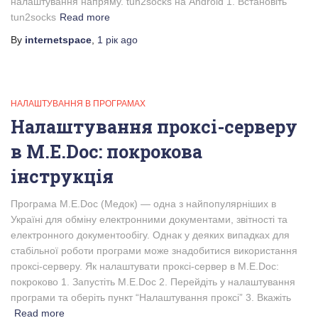
налаштування напряму. tun2socks на Android 1. Встановіть
tun2socks
Read more
By
internetspace
,
1 рік
ago
НАЛАШТУВАННЯ В ПРОГРАМАХ
Налаштування проксі-серверу
в M.E.Doc: покрокова
інструкція
Програма M.E.Doc (Медок) — одна з найпопулярніших в
Україні для обміну електронними документами, звітності та
електронного документообігу. Однак у деяких випадках для
стабільної роботи програми може знадобитися використання
проксі-серверу. Як налаштувати проксі-сервер в M.E.Doc:
покроково 1. Запустіть M.E.Doc 2. Перейдіть у налаштування
програми та оберіть пункт “Налаштування проксі” 3. Вкажіть
Read more