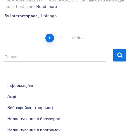
протокол проксі: HTTP або SOCKS5. 3. Заповнюємо необхідні
поля: host, port,
Read more
By
internetspace
,
1 рік
ago
Пагінація
1
2
ДАЛІ
записів
П
Пошук …
о
ш
у
к
Інформаційні
:
Акції
Веб-скрейпінг (парсинг)
Налаштування в браузерах
Налаштування в програмах