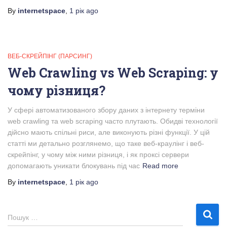
By
internetspace
,
1 рік
ago
ВЕБ-СКРЕЙПІНГ (ПАРСИНГ)
Web Crawling vs Web Scraping: у
чому різниця?
У сфері автоматизованого збору даних з інтернету терміни
web crawling та web scraping часто плутають. Обидві технології
дійсно мають спільні риси, але виконують різні функції. У цій
статті ми детально розглянемо, що таке веб-краулінг і веб-
скрейпінг, у чому між ними різниця, і як проксі сервери
допомагають уникати блокувань під час
Read more
By
internetspace
,
1 рік
ago
П
Пошук …
о