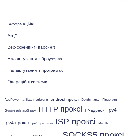
ш
у
к
Інформаційні
:
Акції
Веб-скрейпінг (парсинг)
Налаштування в браузерах
Налаштування в програмах
Операційні системи
android проксі
AdsPower
affiliate marketing
Dolphin anty
Fingerpint
HTTP проксі
ipv4
IP-адреси
Google ads арбітраж
ISP проксі
ipv4 проксі
ipv4 протокол
Mozilla
SOCKS5 проксі