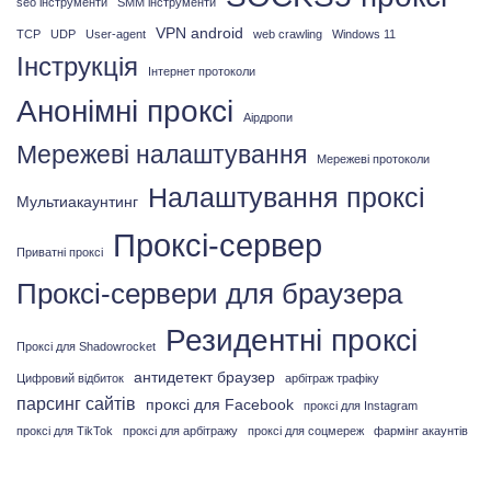
seo інструменти
SMM інструменти
VPN android
TCP
UDP
User-agent
web crawling
Windows 11
Інструкція
Інтернет протоколи
Анонімні проксі
Аірдропи
Мережеві налаштування
Мережеві протоколи
Налаштування проксі
Мультиакаунтинг
Проксі-сервер
Приватні проксі
Проксі-сервери для браузера
Резидентні проксі
Проксі для Shadowrocket
антидетект браузер
Цифровий відбиток
арбітраж трафіку
парсинг сайтів
проксі для Facebook
проксі для Instagram
проксі для TikTok
проксі для арбітражу
проксі для соцмереж
фармінг акаунтів