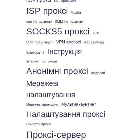
ipv4 проксі
ipv4 протокол
ISP проксі
Mozilla
seo інструменти
SMM інструменти
SOCKS5 проксі
TCP
VPN android
UDP
User-agent
web crawling
Інструкція
Windows 11
Інтернет протоколи
Анонімні проксі
Аірдропи
Мережеві
налаштування
Мультиакаунтинг
Мережеві протоколи
Налаштування проксі
Приватні проксі
Проксі-сервер