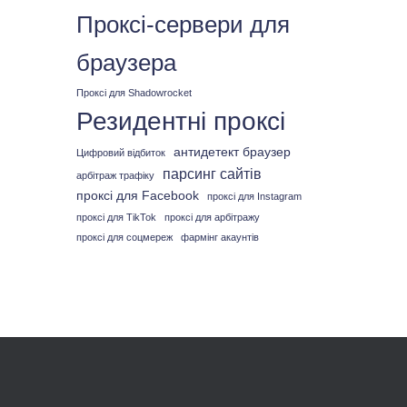
Проксі-сервери для
браузера
Проксі для Shadowrocket
Резидентні проксі
антидетект браузер
Цифровий відбиток
парсинг сайтів
арбітраж трафіку
проксі для Facebook
проксі для Instagram
проксі для TikTok
проксі для арбітражу
проксі для соцмереж
фармінг акаунтів