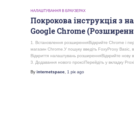
НАЛАШТУВАННЯ В БРАУЗЕРАХ
Покрокова інструкція з н
Google Chrome (Розширенн
1. Встановлення розширенняВідкрийте Chrome і пе
магазин Chrome.У пошуку введіть FoxyProxy Basic, 
Відкриття налаштувань розширенняВідкрийте нову вк
3. Додавання нового проксіПерейдіть у вкладку Proxi
By
internetspace
,
1 рік
ago