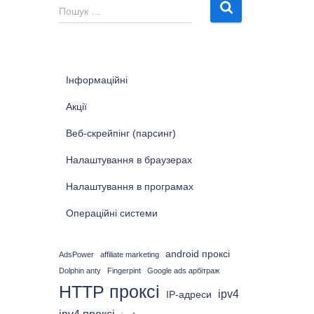
П
Пошук …
о
ш
у
к
Інформаційні
:
Акції
Веб-скрейпінг (парсинг)
Налаштування в браузерах
Налаштування в програмах
Операційні системи
android проксі
AdsPower
affiliate marketing
Dolphin anty
Fingerpint
Google ads арбітраж
HTTP проксі
ipv4
IP-адреси