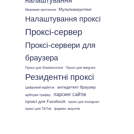
налаштування
Мультиакаунтинг
Мережеві протоколи
Налаштування проксі
Проксі-сервер
Проксі-сервери для
браузера
Проксі для Shadowrocket
Проксі для telegram
Резидентні проксі
антидетект браузер
Цифровий відбиток
парсинг сайтів
арбітраж трафіку
проксі для Facebook
проксі для Instagram
проксі для TikTok
фармінг акаунтів