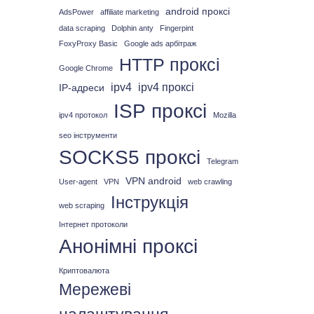
android проксі
AdsPower
affiliate marketing
data scraping
Dolphin anty
Fingerpint
FoxyProxy Basic
Google ads арбітраж
HTTP проксі
Google Chrome
ipv4
ipv4 проксі
IP-адреси
ISP проксі
ipv4 протокол
Mozilla
seo інструменти
SOCKS5 проксі
Telegram
VPN android
User-agent
VPN
web crawling
Інструкція
web scraping
Інтернет протоколи
Анонімні проксі
Криптовалюта
Мережеві