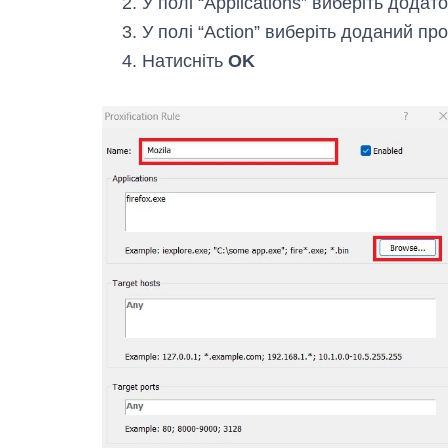
У полі “Applications” виберіть додат
У полі “Action” виберіть доданий про
Натисніть
OK