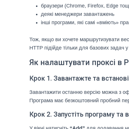
браузери (Chrome, Firefox, Edge тощ
деякі менеджери завантажень
інші програми, які самі «вміють» пр
Тож, якщо ви хочете маршрутизувати ве
HTTP підійде тільки для базових задач у
Як налаштувати проксі в Pr
Крок 1. Завантажте та встановіт
Завантажити останню версію можна з оф
Програма має безкоштовний пробний пер
Крок 2. Запустіть програму та 
У вікні натисніть
“Add”
для додавання но