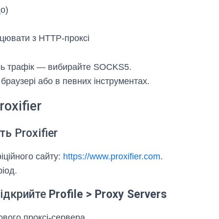
о)
ацювати з HTTP-проксі
сь трафік — вибирайте SOCKS5.
 браузері або в певних інструментах.
oxifier
ь Proxifier
іційного сайту:
https://www.proxifier.com
.
іод.
відкрийте
Profile > Proxy Servers
вого проксі-сервера.