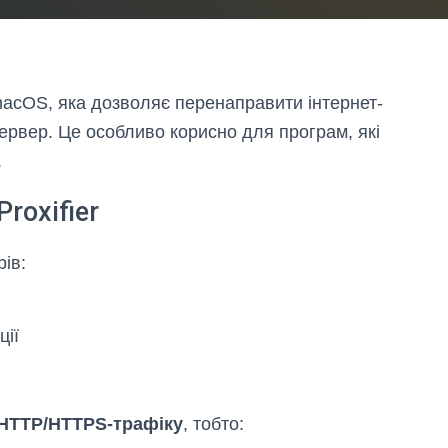
acOS, яка дозволяє перенаправити інтернет-
сервер. Це особливо корисно для програм, які
.
roxifier
рів:
ції
HTTP/HTTPS-трафіку
, тобто: