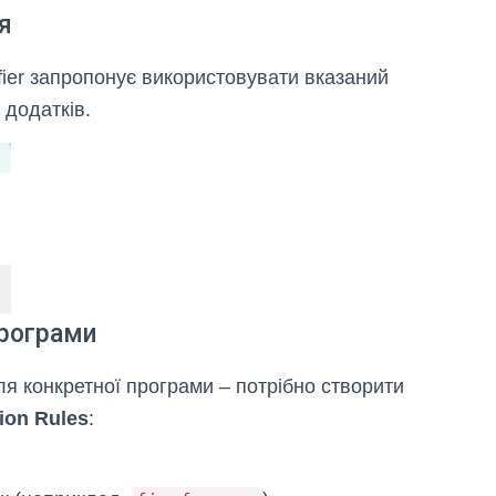
я
ifier запропонує використовувати вказаний
 додатків.
програми
ля конкретної програми – потрібно створити
tion Rules
: