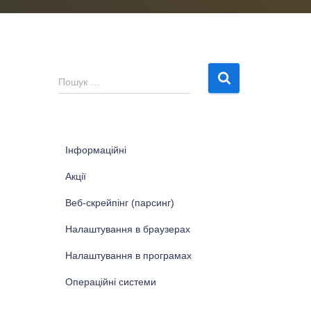
П
Пошук …
о
ш
у
к
Інформаційні
:
Акції
Веб-скрейпінг (парсинг)
Налаштування в браузерах
Налаштування в програмах
Операційні системи