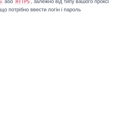
або
, залежно від типу вашого проксі
5
HTTPS
кщо потрібно ввести логін і пароль