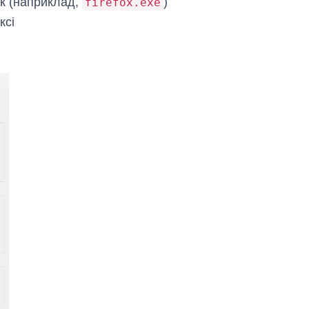
ок (наприклад,
)
firefox.exe
ксі