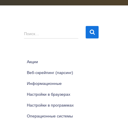
Н
Поиск…
а
й
т
и
Акции
:
Веб-скрейпинг (парсинг)
Информационные
Настройки в браузерах
Настройки в программах
Операционные системы