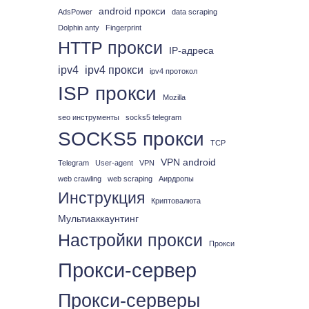
android прокси
AdsPower
data scraping
Dolphin anty
Fingerprint
HTTP прокси
IP-адреса
ipv4
ipv4 прокси
ipv4 протокол
ISP прокси
Mozilla
seo инструменты
socks5 telegram
SOCKS5 прокси
TCP
VPN android
Telegram
User-agent
VPN
web crawling
web scraping
Аирдропы
Инструкция
Криптовалюта
Мультиаккаунтинг
Настройки прокси
Прокси
Прокси-сервер
Прокси-серверы