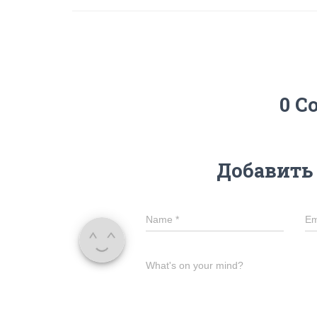
0 C
Добавить
Name
*
Em
What's on your mind?