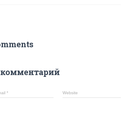
omments
 комментарий
ail
*
Website