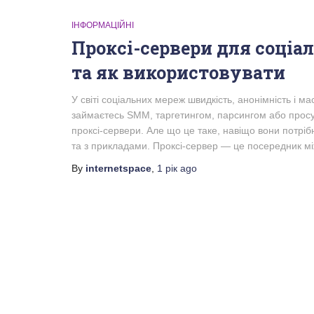
ІНФОРМАЦІЙНІ
Проксі-сервери для соціа
та як використовувати
У світі соціальних мереж швидкість, анонімність і
займаєтесь SMM, таргетингом, парсингом або просу
проксі-сервери. Але що це таке, навіщо вони потріб
та з прикладами. Проксі-сервер — це посередник м
By
internetspace
,
1 рік
ago