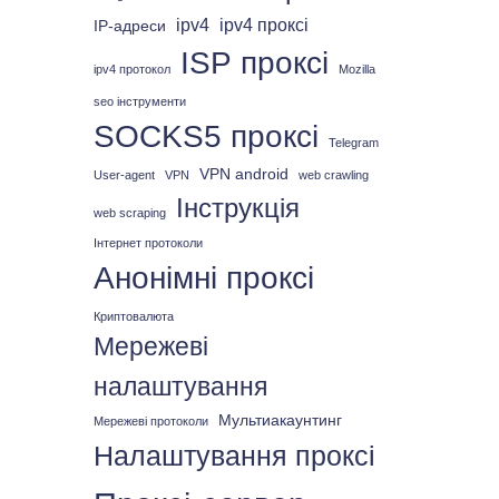
ipv4
ipv4 проксі
IP-адреси
ISP проксі
ipv4 протокол
Mozilla
seo інструменти
SOCKS5 проксі
Telegram
VPN android
User-agent
VPN
web crawling
Інструкція
web scraping
Інтернет протоколи
Анонімні проксі
Криптовалюта
Мережеві
налаштування
Мультиакаунтинг
Мережеві протоколи
Налаштування проксі