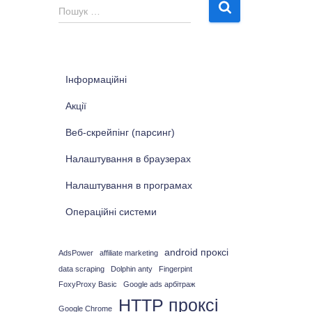
П
Пошук …
о
ш
у
к
Інформаційні
:
Акції
Веб-скрейпінг (парсинг)
Налаштування в браузерах
Налаштування в програмах
Операційні системи
android проксі
AdsPower
affiliate marketing
data scraping
Dolphin anty
Fingerpint
FoxyProxy Basic
Google ads арбітраж
HTTP проксі
Google Chrome