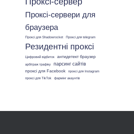
Проксі-сервер
Проксі-сервери для
браузера
Проксі для Shadowrocket
Проксі для telegram
Резидентні проксі
антидетект браузер
Цифровий відбиток
парсинг сайтів
арбітраж трафіку
проксі для Facebook
проксі для Instagram
проксі для TikTok
фармінг акаунтів