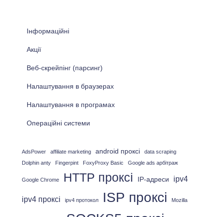
ш
у
к
Інформаційні
:
Акції
Веб-скрейпінг (парсинг)
Налаштування в браузерах
Налаштування в програмах
Операційні системи
android проксі
AdsPower
affiliate marketing
data scraping
Dolphin anty
Fingerpint
FoxyProxy Basic
Google ads арбітраж
HTTP проксі
ipv4
IP-адреси
Google Chrome
ISP проксі
ipv4 проксі
ipv4 протокол
Mozilla