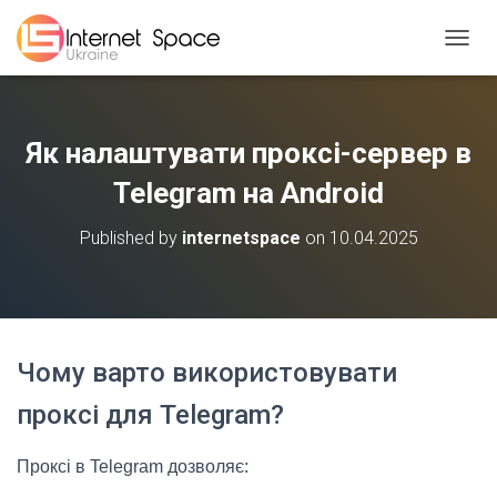
TOGGL
Як налаштувати проксі-сервер в
Telegram на Android
Published by
internetspace
on
10.04.2025
Чому варто використовувати
проксі для Telegram?
Проксі в Telegram дозволяє: