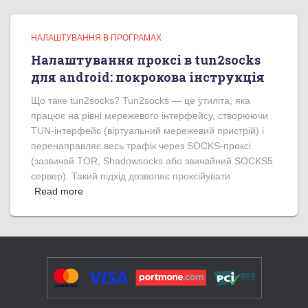
НАЛАШТУВАННЯ В ПРОГРАМАХ
Налаштування проксі в tun2socks
для android: покрокова інструкція
Що таке tun2socks? Tun2socks — це утиліта, яка
працює на рівні мережевого інтерфейсу, створюючи
TUN-інтерфейс (віртуальний мережевий пристрій) і
перенаправляє весь трафік через SOCKS-проксі
(зазвичай TOR, Shadowsocks або звичайний SOCKS5
сервер). Такий підхід дозволяє проксійувати
Read more