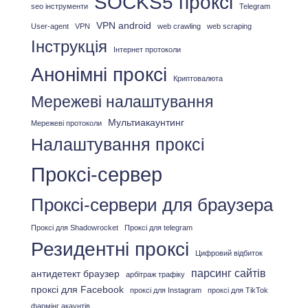
SOCKS5 проксі
seo інструменти
Telegram
VPN android
User-agent
VPN
web crawling
web scraping
Інструкція
Інтернет протоколи
Анонімні проксі
Криптовалюта
Мережеві налаштування
Мультиакаунтинг
Мережеві протоколи
Налаштування проксі
Проксі-сервер
Проксі-сервери для браузера
Проксі для Shadowrocket
Проксі для telegram
Резидентні проксі
Цифровий відбиток
парсинг сайтів
антидетект браузер
арбітраж трафіку
проксі для Facebook
проксі для Instagram
проксі для TikTok
фармінг акаунтів