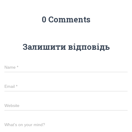
0 Comments
Залишити відповідь
Name
*
Email
*
Website
What's on your mind?